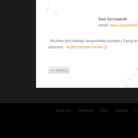
Ewa Szczepanik
email:
ewa.szczepani
Możliwy jest również bezpośredni kontakt z Panią K
adresem -
kk@krystynakonarska.pl
Biografia
Piosenki
Film
Galeria
K