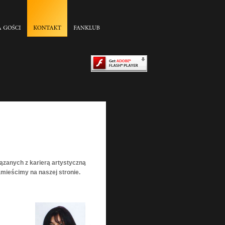
ązanych z karierą artystyczną
amieścimy na naszej stronie.