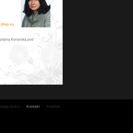
k1@wp.eu
rystyną Konarską pod
sięga Gości
Kontakt
Fanklub